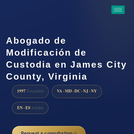
Abogado de
Modificación de
Custodia en James City
County, Virginia
1997
VA · MD · DC · NJ · NY
Founded
EN · ES
Intake
Request a consultation