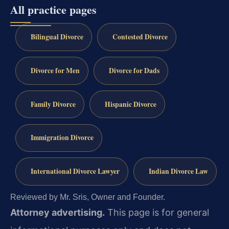
All practice pages
Bilingual Divorce
Contested Divorce
Divorce for Men
Divorce for Dads
Family Divorce
Hispanic Divorce
Immigration Divorce
International Divorce Lawyer
Indian Divorce Law
Reviewed by Mr. Sris, Owner and Founder.
Attorney advertising.
This page is for general