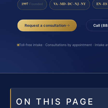
1997
VA · MD · DC · NJ · NY
EN · ES
Founded
Request a consultation
Call (8
Toll-free intake · Consultations by appointment · Intake a
ON THIS PAGE