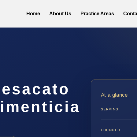
Home
About Us
Practice Areas
Conta
esacato
At a glance
imenticia
SERVING
FOUNDED