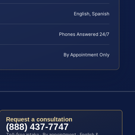
English, Spanish
Phones Answered 24/7
By Appointment Only
Request a consultation
(888) 437-7747
Toll-free intake · By appointment · English &