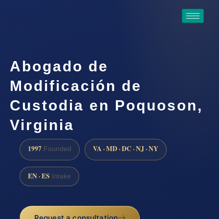
Abogado de
Modificación de
Custodia en Poquoson,
Virginia
1997
VA · MD · DC · NJ · NY
Founded
EN · ES
Intake
Request a consultation