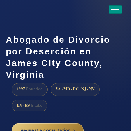
Abogado de Divorcio
por Deserción en
James City County,
Virginia
1997
VA · MD · DC · NJ · NY
Founded
EN · ES
Intake
Request a consultation