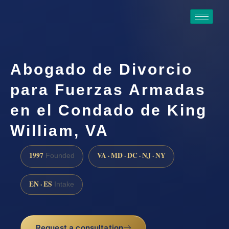
Abogado de Divorcio
para Fuerzas Armadas
en el Condado de King
William, VA
1997
VA · MD · DC · NJ · NY
Founded
EN · ES
Intake
Request a consultation