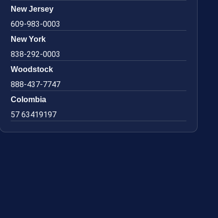
New Jersey
609-983-0003
New York
838-292-0003
Woodstock
888-437-7747
Colombia
57 63419197