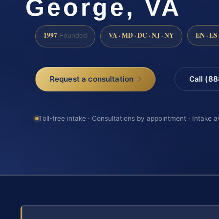
George, VA
1997
VA · MD · DC · NJ · NY
EN · ES
Founded
Request a consultation
Call (8
Toll-free intake · Consultations by appointment · Intake a