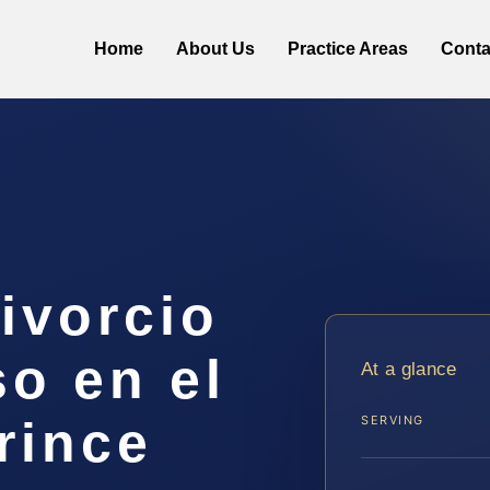
Home
About Us
Practice Areas
Conta
ivorcio
o en el
At a glance
rince
SERVING