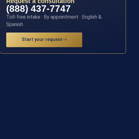
Request a consultation
(888) 437-7747
Toll-free intake · By appointment · English &
Spanish
Start your request