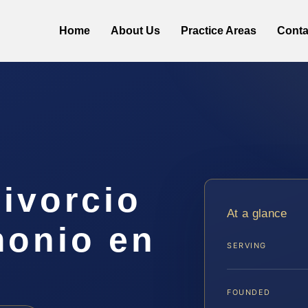
Home
About Us
Practice Areas
Conta
ivorcio
At a glance
monio en
SERVING
A
FOUNDED