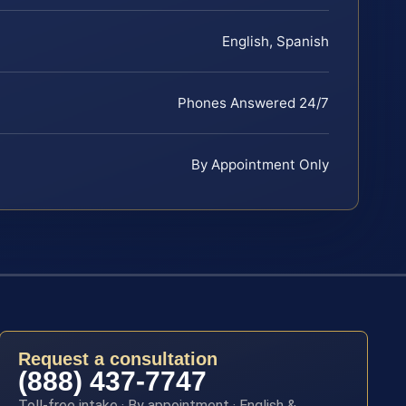
English, Spanish
Phones Answered 24/7
By Appointment Only
Request a consultation
(888) 437-7747
Toll-free intake · By appointment · English &