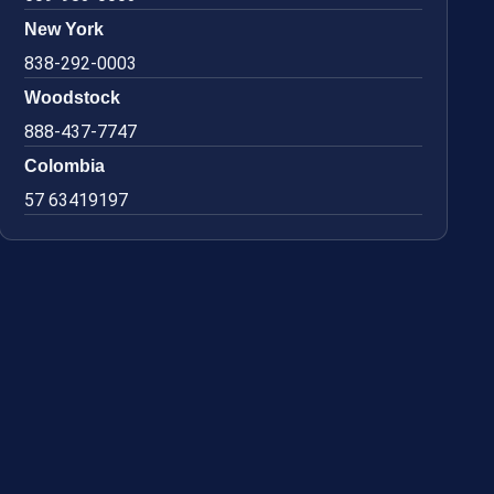
New York
838-292-0003
Woodstock
888-437-7747
Colombia
57 63419197