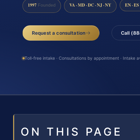
1997
VA · MD · DC · NJ · NY
EN · ES
Founded
Request a consultation
Call (8
Toll-free intake · Consultations by appointment · Intake a
ON THIS PAGE