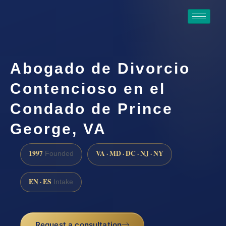
Abogado de Divorcio
Contencioso en el
Condado de Prince
George, VA
1997
VA · MD · DC · NJ · NY
Founded
EN · ES
Intake
Request a consultation