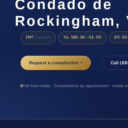
Condado de
Rockingham,
1997
VA · MD · DC · NJ · NY
EN · ES
Founded
Request a consultation
Call (8
Toll-free intake · Consultations by appointment · Intake a